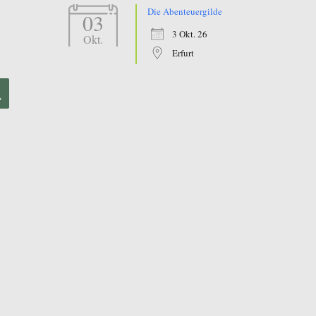
Die Abenteuergilde
03
3 Okt. 26
Okt.
Erfurt
SUCHEN