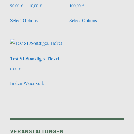
Optionen
Preisspanne:
90,00
€
–
110,00
€
100,00
€
können
90,00 €
Dieses
auf
Select Options
Select Options
bis
Produkt
110,00 €
der
weist
Produktseite
mehrere
gewählt
Varianten
werden
auf.
Test SL/Sonstiges Ticket
Die
0,00
€
Optionen
können
In den Warenkorb
auf
der
Produktseite
gewählt
werden
VERANSTALTUNGEN