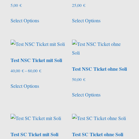
5,00
€
25,00
€
Select Options
Select Options
Test NSC Ticket mit Soli
Test NSC Ticket ohne Soli
Preisspanne:
40,00
€
–
60,00
€
40,00 €
50,00
€
Dieses
Select Options
bis
Produkt
60,00 €
Select Options
weist
mehrere
Varianten
auf.
Die
Test SC Ticket mit Soli
Test SC Ticket ohne Soli