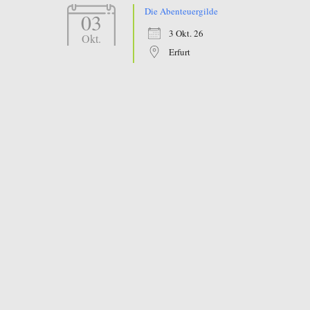
Die Abenteuergilde
03
3 Okt. 26
Okt.
Erfurt