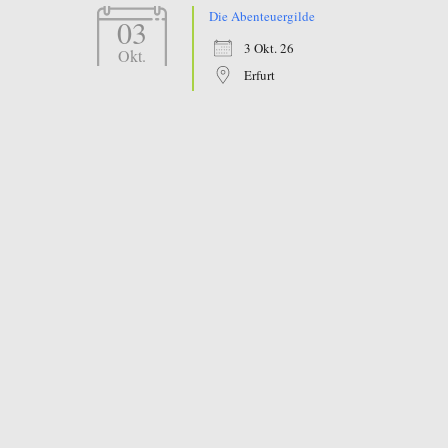
Die Abenteuergilde
03
3 Okt. 26
Okt.
Erfurt